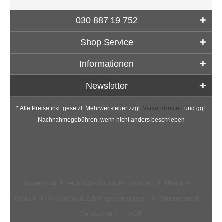
030 887 19 752
Shop Service
Informationen
Newsletter
* Alle Preise inkl. gesetzl. Mehrwertsteuer zzgl.
Versandkosten
und ggf.
Nachnahmegebühren, wenn nicht anders beschrieben
Impressum
rechtliche Vorabinformationen
Über uns
Kontakt
Versand und Zahlungsbedingungen
Widerrufsrecht
Datenschutz
AGB