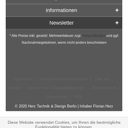
Informationen
Newsletter
* Alle Preise inkl. gesetzl. Mehrwertsteuer zzgl.
Versandkosten
und ggf.
Nachnahmegebühren, wenn nicht anders beschrieben
Impressum
rechtliche Vorabinformationen
Über uns
Kontakt
Versand und Zahlungsbedingungen
Widerrufsrecht
Datenschutz
AGB
© 2020 Herz Technik & Design Berlin | Inhaber Florian Herz
Diese Website verwendet Cookies, um Ihnen die bestmögliche
Funktionalität bieten zu können.