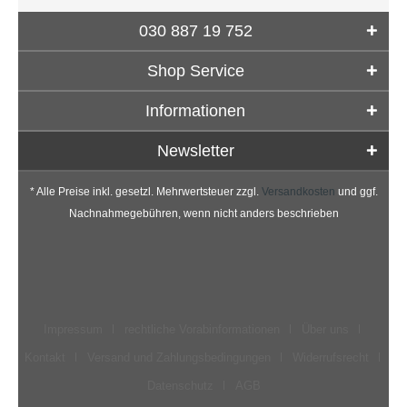
030 887 19 752
Shop Service
Informationen
Newsletter
* Alle Preise inkl. gesetzl. Mehrwertsteuer zzgl.
Versandkosten
und ggf.
Nachnahmegebühren, wenn nicht anders beschrieben
Impressum
rechtliche Vorabinformationen
Über uns
Kontakt
Versand und Zahlungsbedingungen
Widerrufsrecht
Datenschutz
AGB