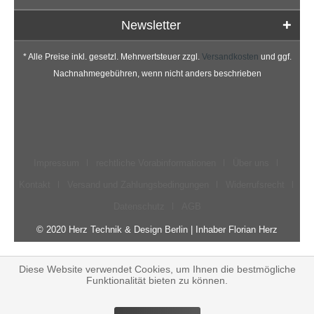
Newsletter
* Alle Preise inkl. gesetzl. Mehrwertsteuer zzgl.
Versandkosten
und ggf.
Nachnahmegebühren, wenn nicht anders beschrieben
Impressum
rechtliche Vorabinformationen
Über uns
Kontakt
Versand und Zahlungsbedingungen
Widerrufsrecht
Datenschutz
AGB
© 2020 Herz Technik & Design Berlin | Inhaber Florian Herz
Diese Website verwendet Cookies, um Ihnen die bestmögliche
Funktionalität bieten zu können.