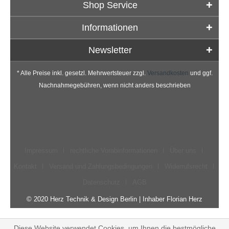
Shop Service
Informationen
Newsletter
* Alle Preise inkl. gesetzl. Mehrwertsteuer zzgl.
Versandkosten
und ggf.
Nachnahmegebühren, wenn nicht anders beschrieben
Impressum
rechtliche Vorabinformationen
Über uns
Kontakt
Versand und Zahlungsbedingungen
Widerrufsrecht
Datenschutz
AGB
© 2020 Herz Technik & Design Berlin | Inhaber Florian Herz
Diese Website verwendet Cookies, um Ihnen die bestmögliche